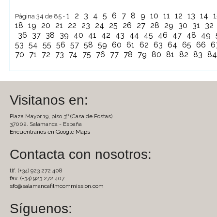
1
2
3
4
5
6
7
8
9
10
11
12
13
14
Página 34 de 85 •
18
19
20
21
22
23
24
25
26
27
28
29
30
31
32
36
37
38
39
40
41
42
43
44
45
46
47
48
49
53
54
55
56
57
58
59
60
61
62
63
64
65
66
6
70
71
72
73
74
75
76
77
78
79
80
81
82
83
8
Visitanos en:
Plaza Mayor 19, piso 3º (Casa de Postas)
37002. Salamanca - España
Encuentranos en Google Maps
Contacta con nosotros:
tlf. (+34) 923 272 408
fax. (+34) 923 272 407
sfc@salamancafilmcommission.com
Síguenos: