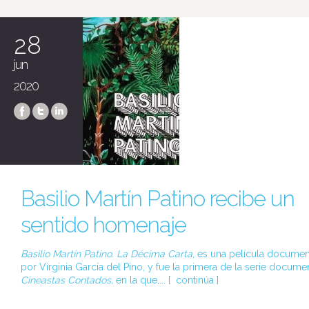
28
jun
2020
Basilio Martín Patino recibe un
sentido homenaje
Basilio Martín Patino. La Décima Carta
, es una película document
por Virginia García del Pino, y fue la primera de la serie docume
Cineastas Contados,
en la que,... [
continúa
]