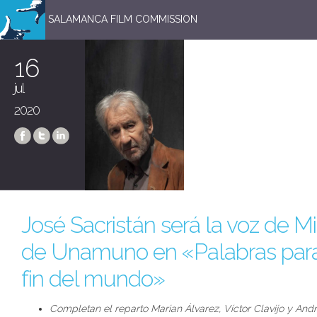
SALAMANCA FILM COMMISSION
16
jul
2020
José Sacristán será la voz de M
de Unamuno en «Palabras par
fin del mundo»
Completan el reparto Marian Álvarez, Víctor Clavijo y Andr