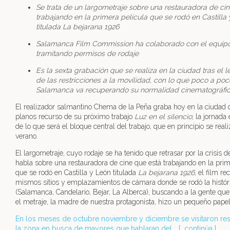
Se trata de un largometraje sobre una restauradora de ci
trabajando en la primera película que se rodó en Castilla
titulada La bejarana 1926
Salamanca Film Commission ha colaborado con el equipo 
tramitando permisos de rodaje
Es la sexta grabación que se realiza en la ciudad tras el 
de las restricciones a la movilidad, con lo que poco a poc
Salamanca va recuperando su normalidad cinematográfi
El realizador salmantino Chema de la Peña graba hoy en la ciudad d
planos recurso de su próximo trabajo
Luz en el silencio
; la jornada
de lo que será el bloque central del trabajo, que en principio se real
verano.
El largometraje, cuyo rodaje se ha tenido que retrasar por la crisis 
habla sobre una restauradora de cine que está trabajando en la prim
que se rodó en Castilla y León titulada
La bejarana 1926
, el film re
mismos sitios y emplazamientos de cámara donde se rodó la históri
(Salamanca, Candelario, Bejar, La Alberca), buscando a la gente que
el metraje, la madre de nuestra protagonista, hizo un pequeño papel
En los meses de octubre noviembre y diciembre se visitaron re
la zona en busca de mayores que hablaran del... [
continúa
]