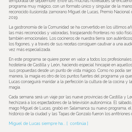
temporada de septiembre. Entre las muchas novedades se encuent
programa muy mágico, con un formato único y singular de la mano
reconocido ilusionista zamorano Miguel de Lucas, Premio Nacional
2019.
La gastronomía de la Comunidad se ha convertido en los últimos a
las más reconocidas y valoradas, traspasando fronteras no sólo físic
también emocionales. Los cocineros de nuestra tierra son auténtic
los fogones, y a través de sus recetas consiguen cautivar a una aud
vez más especializada.
En este programa se quiere poner en valor a todos los profesionales
hostelería de Castilla y León, haciendo especial hincapié en aquell
sus propuestas desde un punto de vista mágico. Como no podía ser 
manera, la magia es otro de los puntos fuertes del programa ya qu
Lucas conseguirá maridar a la perfección la cultura de la cocina y la
magia.
Cada semana será un viaje por las nueve provincias de Castilla y L
hechizará a los espectadores de la televisión autonómica. El sábado,
mago Miguel de Lucas, grabó en Salamanca su nuevo programa, el
histórico de la ciudad y las Tapas de Gonzalo fueron los anfitriones d
Miguel de Lucas siempre ha... [
continúa
]