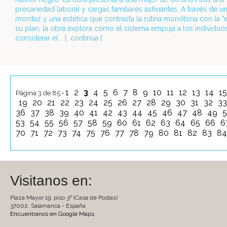
precariedad laboral y cargas familiares asfixiantes. A través de u
mordaz y una estética que contrasta la rutina monótona con la "
su plan, la obra explora cómo el sistema empuja a los individuo
considerar el... [
continúa
]
1
2
3
4
5
6
7
8
9
10
11
12
13
14
1
Página 3 de 85 •
19
20
21
22
23
24
25
26
27
28
29
30
31
32
3
36
37
38
39
40
41
42
43
44
45
46
47
48
49
53
54
55
56
57
58
59
60
61
62
63
64
65
66
6
70
71
72
73
74
75
76
77
78
79
80
81
82
83
8
Visitanos en:
Plaza Mayor 19, piso 3º (Casa de Postas)
37002. Salamanca - España
Encuentranos en Google Maps