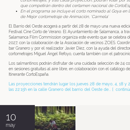
cortometrajes, y tras cada proyección, podrán votar por su
que competirán dentro del certamen nacional de CortoEs
En el programa se incluye el corto nominado al Goya en l
de Mejor cortometraje de Animación, ‘Carmela’
El Barrio del Oeste acogerá a partir del 28 de mayo una nueva edici
Festival Cine Corto de Verano. El Ayuntamiento de Salamanca, a tra
Salamanca Film Commission organiza este evento que se celebra d
2027, con la colaboración de la Asociación de vecinos ZOES. Coordi
bar Granero y por el realizador Javier Díez, con la ayuda del directo
cortometrajes Miguel Ángel Refoyo, cuenta también con el patrocin
Los salmantinos podrán disfrutar de una cuidada selección de 24 co
en sesiones gratuitas al aire libre, en colaboración con el catálogo de
Itinerante CortoEspaña.
Las proyecciones tendrán lugar los jueves 28 de mayo, 4, 18 y 25
las 22:15h en la calle Granero del barrio del Oeste de... [
continú
10
may