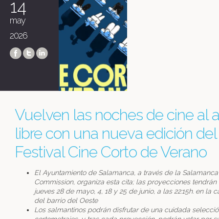
14
may
2026
Vuelven las noches de cine al a
libre con una nueva edición del
Festival Cine Corto de Verano
El Ayuntamiento de Salamanca, a través de la Salamanca
Commission, organiza esta cita; las proyecciones tendrán 
jueves 28 de mayo, 4, 18 y 25 de junio, a las 22:15h. en la 
del barrio del Oeste
Los salmantinos podrán disfrutar de una cuidada selecció