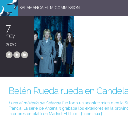
SALAMANCA FILM COMMISSION
7
may
2020
Belén Rueda rueda en Candela
Luna el misterio de Calenda
fue todo un acontecimiento en la Si
Francia. La serie de Antena 3 grababa los exteriores en la provinc
interiores en plató en Madrid. El título... [
continúa
]