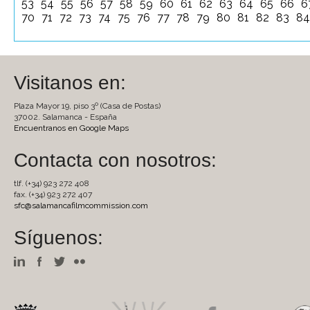
53
54
55
56
57
58
59
60
61
62
63
64
65
66
6
70
71
72
73
74
75
76
77
78
79
80
81
82
83
8
Visitanos en:
Plaza Mayor 19, piso 3º (Casa de Postas)
37002. Salamanca - España
Encuentranos en Google Maps
Contacta con nosotros:
tlf. (+34) 923 272 408
fax. (+34) 923 272 407
sfc@salamancafilmcommission.com
Síguenos: