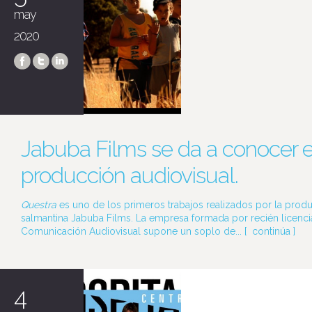
may
2020
Jabuba Films se da a conocer e
producción audiovisual.
Questra
es uno de los primeros trabajos realizados por la prod
salmantina Jabuba Films. La empresa formada por recién licenc
Comunicación Audiovisual supone un soplo de... [
continúa
]
4