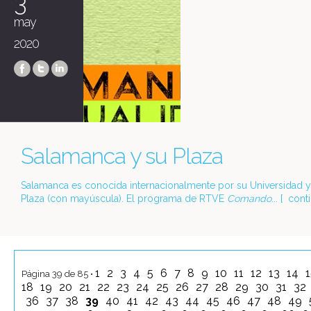
3
may
2020
Salamanca y su Plaza
Salamanca es conocida internacionalmente por su Universidad y
Plaza (con mayúscula). El programa de RTVE
Comando
... [
cont
1
2
3
4
5
6
7
8
9
10
11
12
13
14
Página 39 de 85 •
18
19
20
21
22
23
24
25
26
27
28
29
30
31
32
36
37
38
39
40
41
42
43
44
45
46
47
48
49