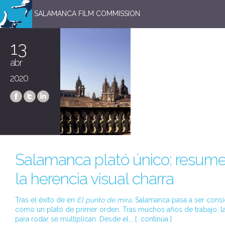
SALAMANCA FILM COMMISSION
13
abr
2020
Salamanca plató único: resum
la herencia visual charra
Tras el éxito de en
El punto de mira,
Salamanca pasa a ser cons
como un plató de primer orden. Tras muchos años de trabajo, la
para rodar se multiplican. Desde el... [
continúa
]