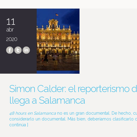
11
abr
2020
Simon Calder: el reporterismo di
llega a Salamanca
48 hours en Salamanca
no es un gran documental. De hecho, c
considerarlo un documental. Más bien, deberíamos clasificarlo c
continúa
]