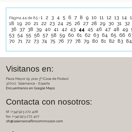
1
2
3
4
5
6
7
8
9
10
11
12
13
14
Página 44 de 85 •
18
19
20
21
22
23
24
25
26
27
28
29
30
31
32
36
37
38
39
40
41
42
43
44
45
46
47
48
49
53
54
55
56
57
58
59
60
61
62
63
64
65
66
6
70
71
72
73
74
75
76
77
78
79
80
81
82
83
8
Visitanos en:
Plaza Mayor 19, piso 3º (Casa de Postas)
37002. Salamanca - España
Encuentranos en Google Maps
Contacta con nosotros:
tlf. (+34) 923 272 408
fax. (+34) 923 272 407
sfc@salamancafilmcommission.com