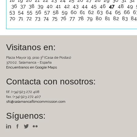
18
19
20
21
22
23
24
25
26
27
28
29
30
31
32
36
37
38
39
40
41
42
43
44
45
46
47
48
49
53
54
55
56
57
58
59
60
61
62
63
64
65
66
6
70
71
72
73
74
75
76
77
78
79
80
81
82
83
8
Visitanos en:
Plaza Mayor 19, piso 3º (Casa de Postas)
37002. Salamanca - España
Encuentranos en Google Maps
Contacta con nosotros:
tlf. (+34) 923 272 408
fax. (+34) 923 272 407
sfc@salamancafilmcommission.com
Síguenos: