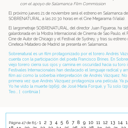
con el apoyo de Salamanca Film Commission
El próximo jueves 21 de noviembre será el estreno en Salamanca de 
SOBRENATURAL, a las 20:30 horas en el Cine Megarama (Vialia).
El largometraje SOBRENATURAL, del director Juan Figueroa, ha si
galardonada en la Mostra Internacional de Cinema de Sao Paulo, el F
Cine de Autor de Chicago y el Festival de Sydney, y tras su estreno
Cineteca Matadero de Madrid se presenta en Salamanca.
Sobrenatural es un film protagonizado por el torero Andrés Vá
cuenta con la participación del poeta Francisco Brines. En Sobre
viejo torero cierra sus ojos y camina en oscuridad hacia su toro i
Festivales Internacionales han destacado el lenguaje radical y ar
film así como la soberbia interpretación de Andrés Vázquez. No 
primera vez que Andrés Vázquez protagoniza una película. Ya pa
Yo he visto la muerte (1965), de José María Forqué, y Tú solo (19
Teo... [
continúa
]
1
2
3
4
5
6
7
8
9
10
11
12
13
14
Página 47 de 85 •