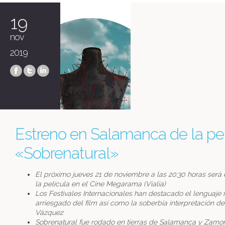
19
nov
2019
Estreno en Salamanca de la pel
«Sobrenatural»
El próximo jueves 21 de noviembre a las 20:30 horas será 
la película en el Cine Megarama (Vialia)
Los Festivales Internacionales han destacado el lenguaje 
arriesgado del film así como la soberbia interpretación d
Vázquez
Sobrenatural fue rodado en tierras de Salamanca y Zamo