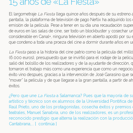
15 años de «La Fiesta»
El largometraje
La Fiesta
llega quince años después de su estreno 
pantalla, la plataforma de televisión de pago Neflix ha adquirido lo
emisión de la película. Pese a tener en su día una recaudación super
de euros en las salas de cine, ser todo un blockbuster y cosechar un
considerable en Canal+, ninguna televisión en abierto apostó por su 
que condeno a toda una proeza del cine a dormir durante años en u
La Fiesta
paso a la historia del cine patrio como la película del mil
(6.000 euros), presupuesto que se invirtió para el rodaje de la pelíc
salió del bolsillo de los realizadores y de la ayudante de dirección, 
tomaron el trabajo más como una experiencia que como un negocio,
éxito vino después, gracias a la intervención de José Garasino que 
“mover” la película y de que llegase a la gran pantalla, a partir de a
éxitos.
¿Pero que une
La Fiesta
a Salamanca? Pues que la mayoría de s
artístico y técnico son ex alumnos de la Universidad Pontifica d
Raúl Prieto, uno de los protagonistas, cosecha éxitos y premios 
teatrales, Manuel Sanabria, uno de los realizadores, es un profes
reconocido prestigio que alterna la realización con la producció
Cantabrana,... [
continúa
]