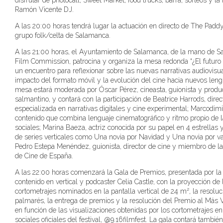
Ramón Vicente DJ.
A las 20:00 horas tendrá lugar la actuación en directo de The Paddy’
grupo folk/celta de Salamanca.
A las 21:00 horas, el Ayuntamiento de Salamanca, de la mano de 
Film Commission, patrocina y organiza la mesa redonda “¿El futuro e
un encuentro para reflexionar sobre las nuevas narrativas audiovisua
impacto del formato móvil y la evolución del cine hacia nuevos leng
mesa estará moderada por Óscar Pérez, cineasta, guionista y produ
salmantino, y contará con la participación de Beatrice Harrods, direc
especializada en narrativas digitales y cine experimental; Marcodimi
contenido que combina lenguaje cinematográfico y ritmo propio de 
sociales; Marina Baeza, actriz conocida por su papel en 4 estrellas 
de series verticales como Una novia por Navidad y Una novia por v
Pedro Estepa Menéndez, guionista, director de cine y miembro de 
de Cine de España.
A las 22:00 horas comenzará la Gala de Premios, presentada por la
contenido en vertical y podcaster Celia Castle, con la proyección de 
cortometrajes nominados en la pantalla vertical de 24 m², la resoluc
palmarés, la entrega de premios y la resolución del Premio al Más V
en función de las visualizaciones obtenidas por los cortometrajes en
sociales oficiales del festival, @9.16filmfest. La gala contará tambié