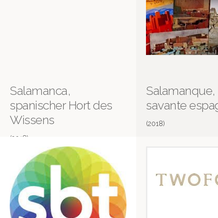
Salamanca,
Salamanque, 
spanischer Hort des
savante espa
Wissens
(2018)
(2018)
Invitation au voyage
Stadt Land Kunst
Más información en IMDB