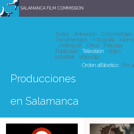
SALAMANCA FILM COMMISSION
Todos
Animación
Cortometrajes
Documentales
Fotografía
interne
making off
Otros
Películas
Publicidad
Televisión
vídeo
industrial
Videoclip
Orden alfábetico
Por 
Producciones
en Salamanca