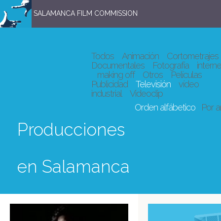
SALAMANCA FILM COMMISSION
Todos
Animación
Cortometrajes
Documentales
Fotografía
interne
making off
Otros
Películas
Publicidad
Televisión
vídeo
industrial
Videoclip
Orden alfábetico
Por 
Producciones
en Salamanca