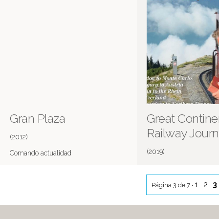
Gran Plaza
Great Contine
Railway Jour
(2012)
(2019)
Comando actualidad
Más información en IMDB
1
2
3
Página 3 de 7 •