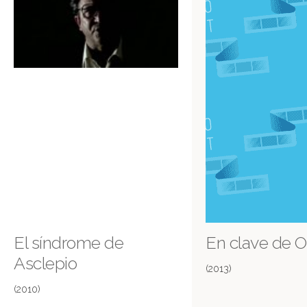
El síndrome de
En clave de O
Asclepio
(2013)
(2010)