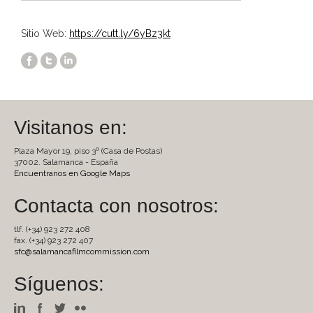
Sitio Web:
https://cutt.ly/6yBz3kt
Visitanos en:
Plaza Mayor 19, piso 3º (Casa de Postas)
37002. Salamanca - España
Encuentranos en Google Maps
Contacta con nosotros:
tlf. (+34) 923 272 408
fax. (+34) 923 272 407
sfc@salamancafilmcommission.com
Síguenos: