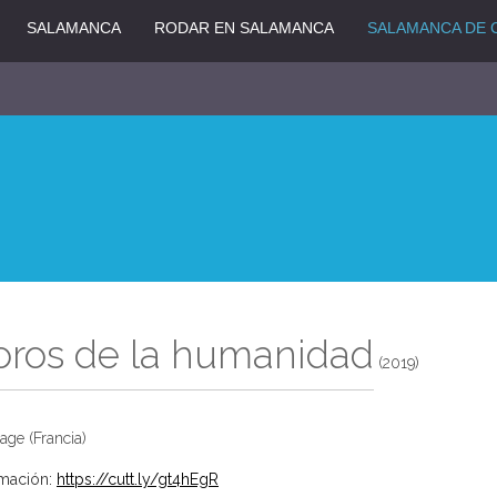
SALAMANCA
RODAR EN SALAMANCA
SALAMANCA DE 
oros de la humanidad
(2019)
age (Francia)
rmación:
https://cutt.ly/gt4hEgR