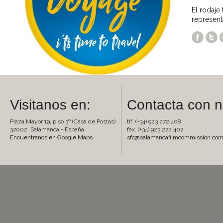
El rodaje
represent
Visitanos en:
Contacta con n
Plaza Mayor 19, piso 3º (Casa de Postas)
tlf. (+34) 923 272 408
37002. Salamanca - España
fax. (+34) 923 272 407
Encuentranos en Google Maps
sfc@salamancafilmcommission.co