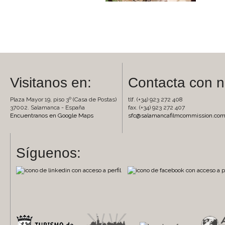
Visitanos en:
Contacta con n
Plaza Mayor 19, piso 3º (Casa de Postas)
tlf. (+34) 923 272 408
37002. Salamanca - España
fax. (+34) 923 272 407
Encuentranos en Google Maps
sfc@salamancafilmcommission.co
Síguenos: