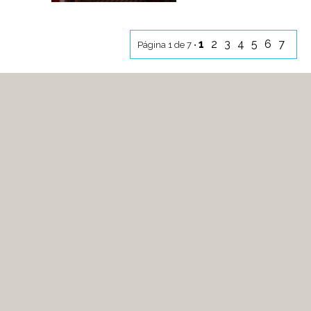
1
2
3
4
5
6
7
Página 1 de 7 •