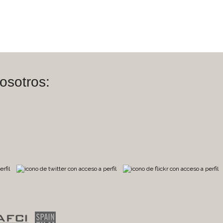
osotros:
m