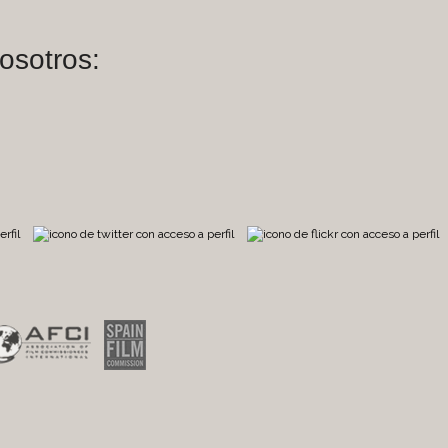
osotros:
m