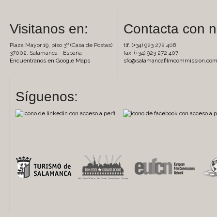
Visitanos en:
Contacta con n
Plaza Mayor 19, piso 3º (Casa de Postas)
tlf. (+34) 923 272 408
37002. Salamanca - España
fax. (+34) 923 272 407
Encuentranos en Google Maps
sfc@salamancafilmcommission.co
Síguenos: