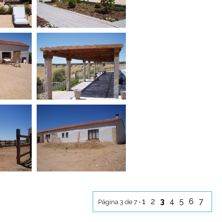
1
2
3
4
5
6
7
Página 3 de 7 •