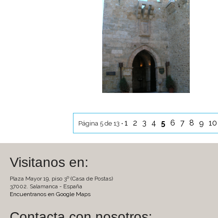
1
2
3
4
5
6
7
8
9
1
Página 5 de 13 •
Visitanos en:
Plaza Mayor 19, piso 3º (Casa de Postas)
37002. Salamanca - España
Encuentranos en Google Maps
Contacta con nosotros: