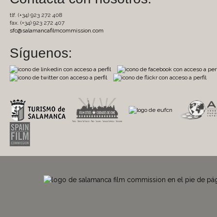
tlf. (+34) 923 272 408
fax. (+34) 923 272 407
sfc@salamancafilmcommission.com
Síguenos: