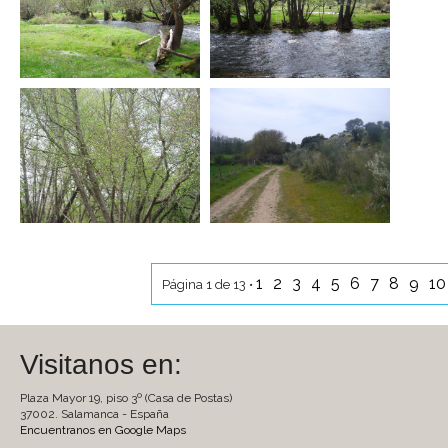
1
2
3
4
5
6
7
8
9
1
Página 1 de 13 •
Visitanos en:
Plaza Mayor 19, piso 3º (Casa de Postas)
37002. Salamanca - España
Encuentranos en Google Maps