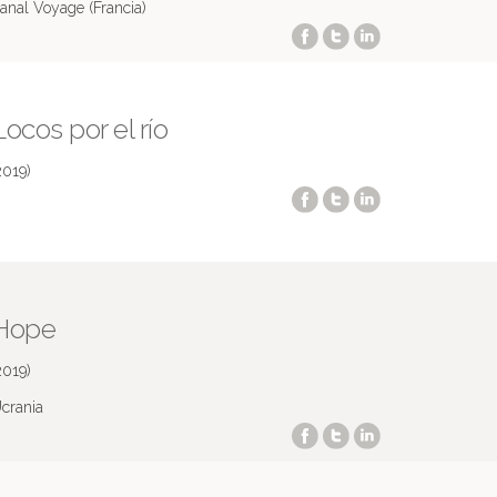
anal Voyage (Francia)
Locos por el río
2019)
Hope
2019)
crania