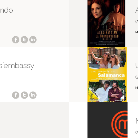
undo
(
M
ys´embassy
(
M
(