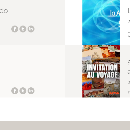
ndo
(
L
M
M
(
I
M