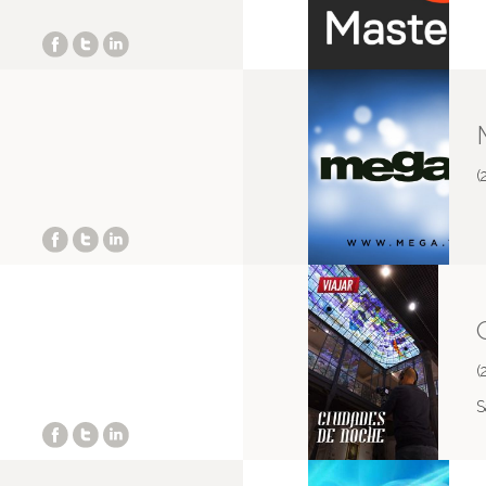
(
(
S