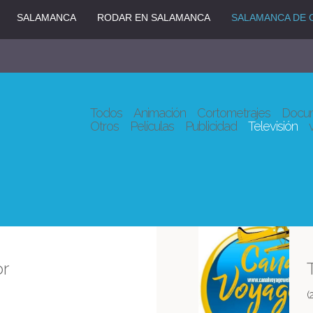
SALAMANCA
RODAR EN SALAMANCA
SALAMANCA DE 
Todos
Animación
Cortometrajes
Docum
Otros
Películas
Publicidad
Televisión
r
(