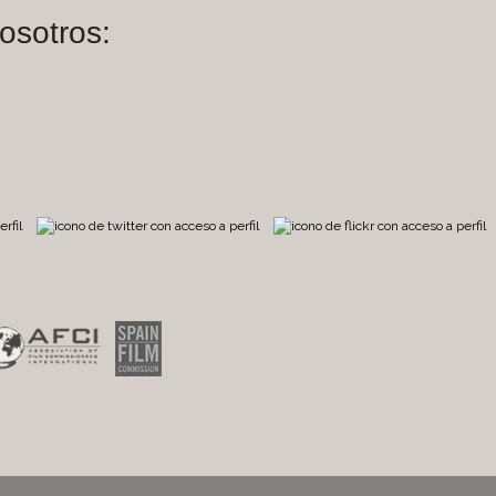
osotros:
m