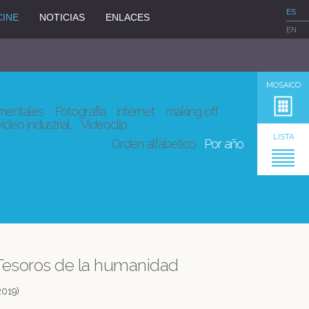
ES
CINE
NOTICIAS
ENLACES
EN
MOSAICO
entales
Fotografía
internet
making off
vídeo industrial
Videoclip
LISTA
Orden alfábetico
Por año
Tesoros de la humanidad
2019)