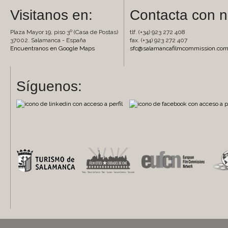
Visitanos en:
Contacta con n
Plaza Mayor 19, piso 3º (Casa de Postas)
tlf. (+34) 923 272 408
37002. Salamanca - España
fax. (+34) 923 272 407
Encuentranos en Google Maps
sfc@salamancafilmcommission.co
Síguenos: