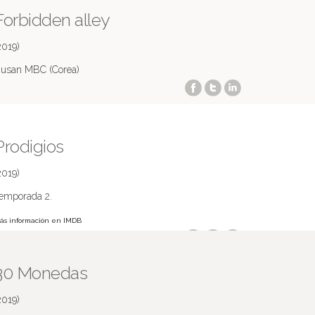
Forbidden alley
2019)
usan MBC (Corea)
Prodigios
2019)
emporada 2.
ás información en IMDB
30 Monedas
2019)