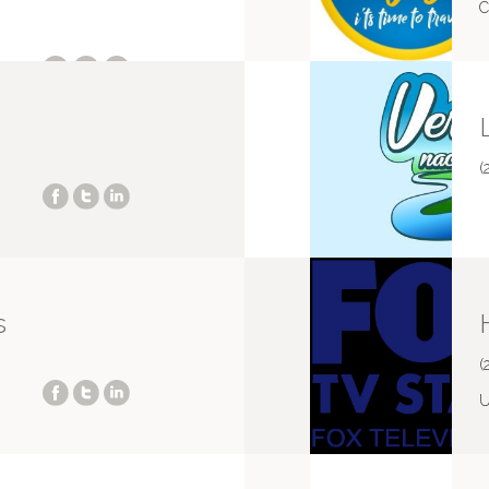
C
(
s
(
U