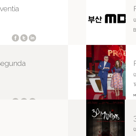
ventia
(
B
 Segunda
(
T
M
(