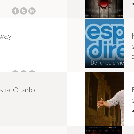
M
lway
(
E
tía. Cuarto
(
M