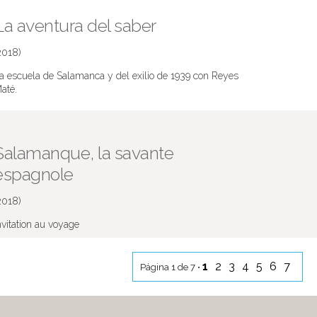
La aventura del saber
2018)
a escuela de Salamanca y del exilio de 1939 con Reyes
até.
ás información en IMDB
Salamanque, la savante
espagnole
2018)
nvitation au voyage
ás información en IMDB
1
2
3
4
5
6
7
Página 1 de 7 •