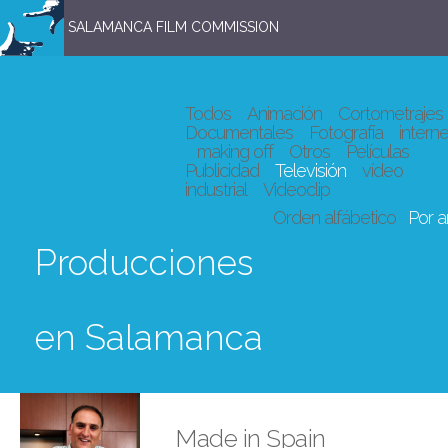
SALAMANCA FILM COMMISSION
Todos
Animación
Cortometrajes
Documentales
Fotografía
interne
making off
Otros
Películas
Publicidad
Televisión
vídeo
industrial
Videoclip
Orden alfábetico
Por 
Producciones
en Salamanca
Made in Spain