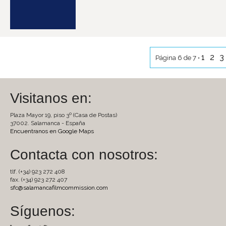
1
2
3
Página 6 de 7 •
Visitanos en:
Plaza Mayor 19, piso 3º (Casa de Postas)
37002. Salamanca - España
Encuentranos en Google Maps
Contacta con nosotros:
tlf. (+34) 923 272 408
fax. (+34) 923 272 407
sfc@salamancafilmcommission.com
Síguenos: