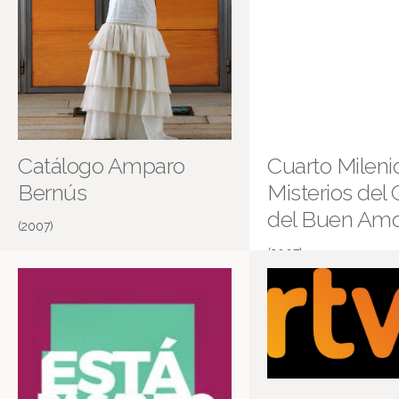
Catálogo Amparo
Cuarto Milenio
Bernús
Misterios del C
del Buen Am
(2007)
(2007)
Castillo del Buen Amor
Más información en IMDB