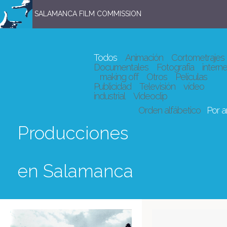
SALAMANCA FILM COMMISSION
Todos
Animación
Cortometrajes
Documentales
Fotografía
interne
making off
Otros
Películas
Publicidad
Televisión
vídeo
industrial
Videoclip
Orden alfábetico
Por 
Producciones
en Salamanca