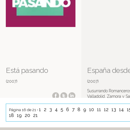
Está pasando
España desde 
(2007)
(2007)
Susurrando Romanceros
Valladolid, Zamora y S
1
2
3
4
5
6
7
8
9
10
11
12
13
14
1
Página 16 de 21 •
18
19
20
21