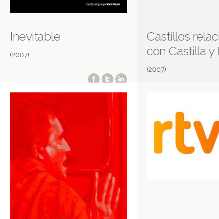
Inevitable
Castillos rela
con Castilla y
(2007)
(2007)