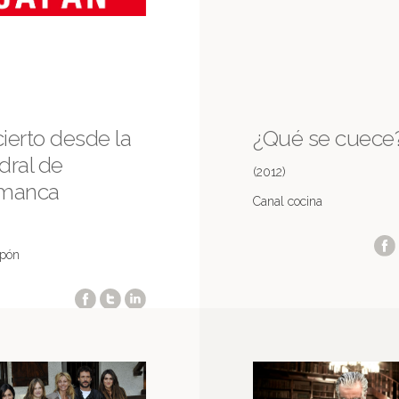
ierto desde la
¿Qué se cuece
dral de
(2012)
amanca
Canal cocina
pón