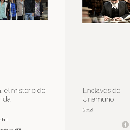
 el misterio de
Enclaves de
nda
Unamuno
(2012)
da 1.
mación en IMDB