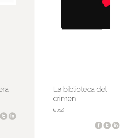
era
La biblioteca del
crimen
(2012)