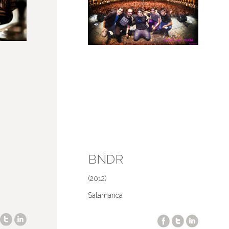
BNDR
(2012)
Salamanca