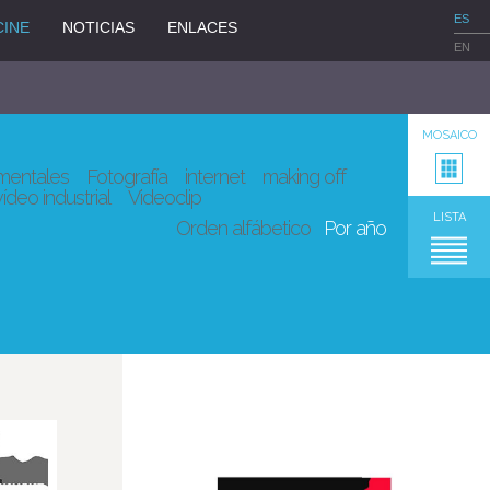
ES
CINE
NOTICIAS
ENLACES
EN
MOSAICO
entales
Fotografía
internet
making off
vídeo industrial
Videoclip
LISTA
Orden alfábetico
Por año