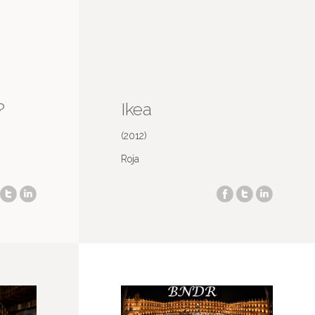
?
Ikea
(2012)
Roja