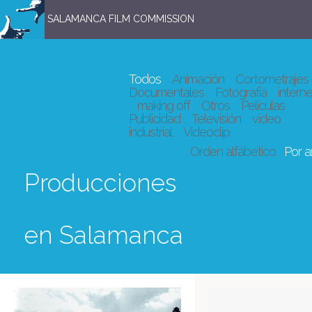
SALAMANCA FILM COMMISSION
Todos
Animación
Cortometrajes
Documentales
Fotografía
interne
making off
Otros
Películas
Publicidad
Televisión
vídeo
industrial
Videoclip
Orden alfábetico
Por 
Producciones
en Salamanca