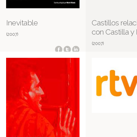
Inevitable
Castillos rela
con Castilla y
(2007)
(2007)