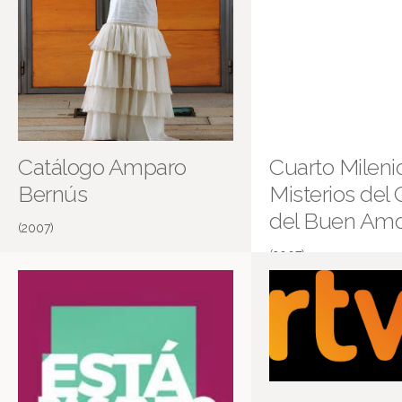
Catálogo Amparo
Cuarto Milenio
Bernús
Misterios del C
del Buen Am
(2007)
(2007)
Castillo del Buen Amor
Más información en IMDB