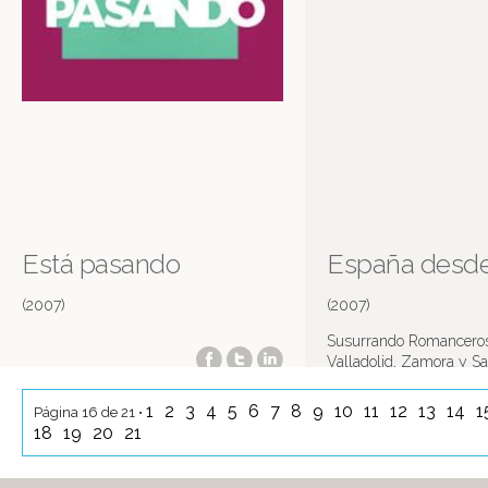
Está pasando
España desde 
(2007)
(2007)
Susurrando Romanceros
Valladolid, Zamora y S
1
2
3
4
5
6
7
8
9
10
11
12
13
14
1
Página 16 de 21 •
18
19
20
21