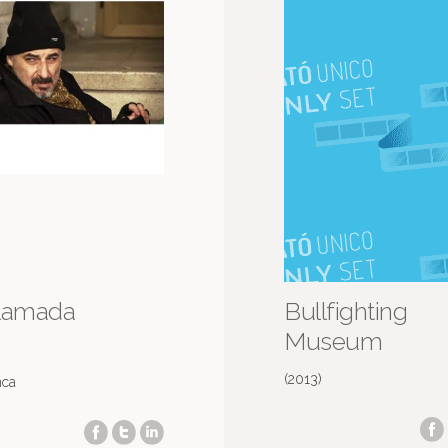
lamada
Bullfighting
Museum
(2013)
nca