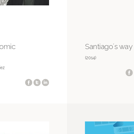
omic
Santiago´s way
(2014)
íez