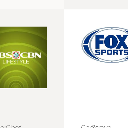
erChef.
Car&travel