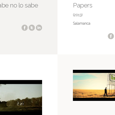
abe no lo sabe
Papers
(2013)
Salamanca