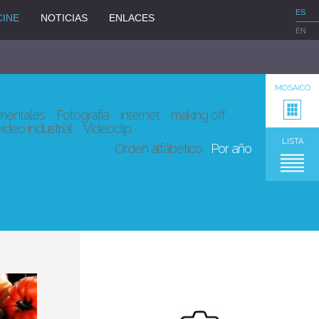
ES
CINE
NOTICIAS
ENLACES
EN
MOSAICO
entales
Fotografía
internet
making off
vídeo industrial
Videoclip
LISTA
Orden alfábetico
Por año