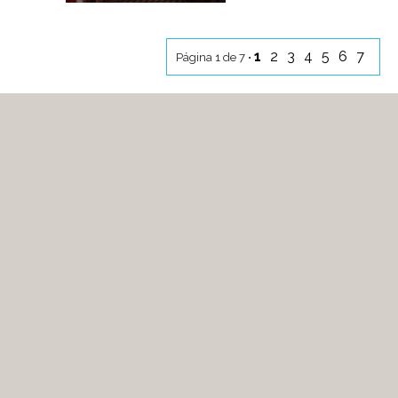
1
2
3
4
5
6
7
Página 1 de 7 •