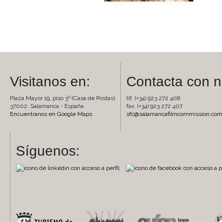
Visitanos en:
Contacta con n
Plaza Mayor 19, piso 3º (Casa de Postas)
tlf. (+34) 923 272 408
37002. Salamanca - España
fax. (+34) 923 272 407
Encuentranos en Google Maps
sfc@salamancafilmcommission.co
Síguenos: