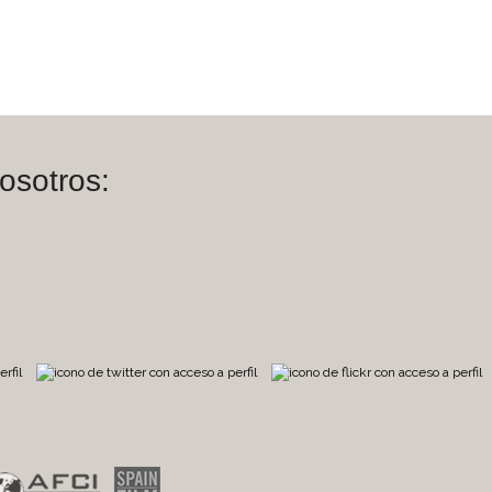
osotros:
m