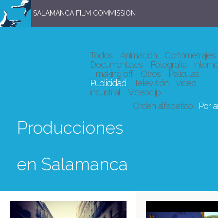
SALAMANCA FILM COMMISSION
Todos
Animación
Cortometrajes
Documentales
Fotografía
interne
making off
Otros
Películas
Publicidad
Televisión
vídeo
industrial
Videoclip
Orden alfábetico
Por 
Producciones
en Salamanca