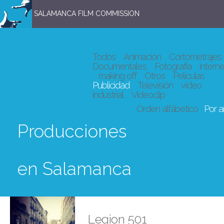
SALAMANCA FILM COMMISSION
Todos
Animación
Cortometrajes
Documentales
Fotografía
interne
making off
Otros
Películas
Publicidad
Televisión
vídeo
industrial
Videoclip
Orden alfábetico
Por 
Producciones
en Salamanca
Legion 501