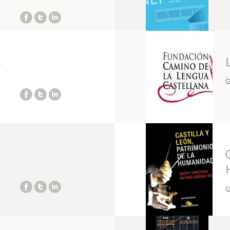
a
(
(