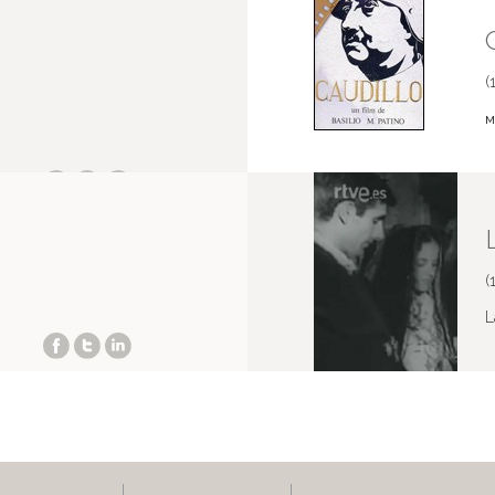
(
M
(
L