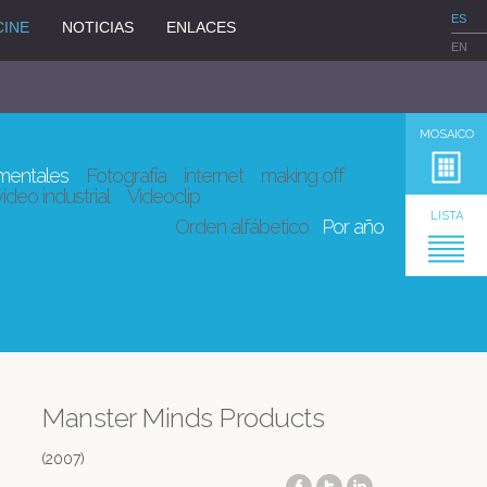
ES
CINE
NOTICIAS
ENLACES
EN
MOSAICO
entales
Fotografía
internet
making off
vídeo industrial
Videoclip
LISTA
Orden alfábetico
Por año
Manster Minds Products
(2007)