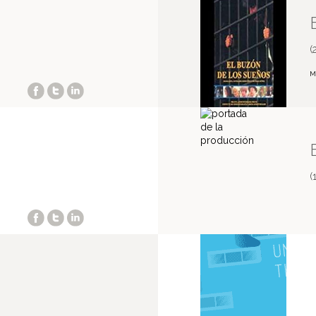
(
M
(