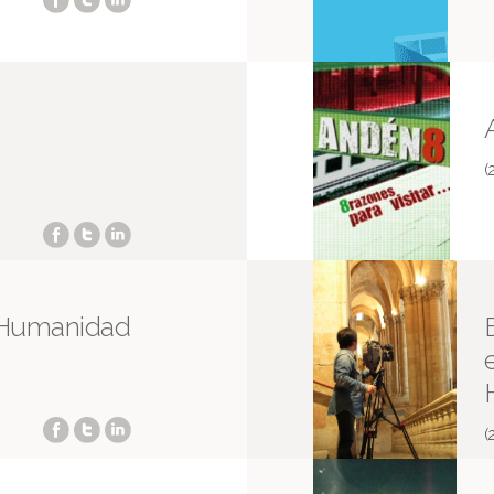
(
a Humanidad
(