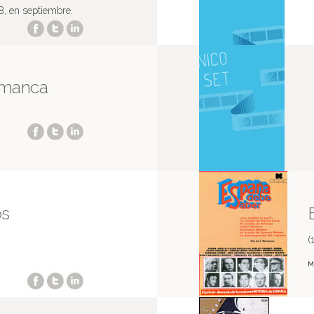
, en septiembre.
lamanca
os
(
M