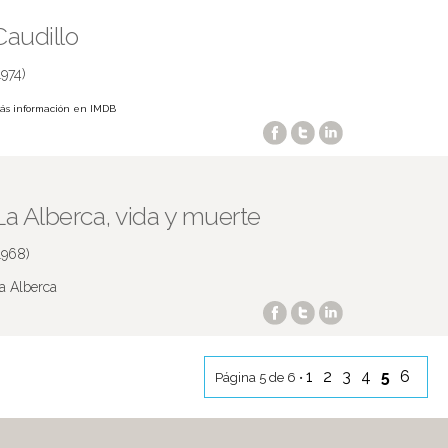
Caudillo
1974)
ás información en IMDB
La Alberca, vida y muerte
1968)
a Alberca
1
2
3
4
5
6
Página 5 de 6 •