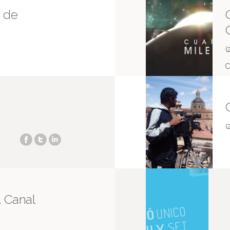
a de
(
C
M
(
. Canal