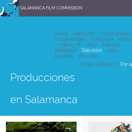
SALAMANCA FILM COMMISSION
Todos
Animación
Cortometrajes
Documentales
Fotografía
interne
making off
Otros
Películas
Publicidad
Televisión
vídeo
industrial
Videoclip
Orden alfábetico
Por 
Producciones
en Salamanca