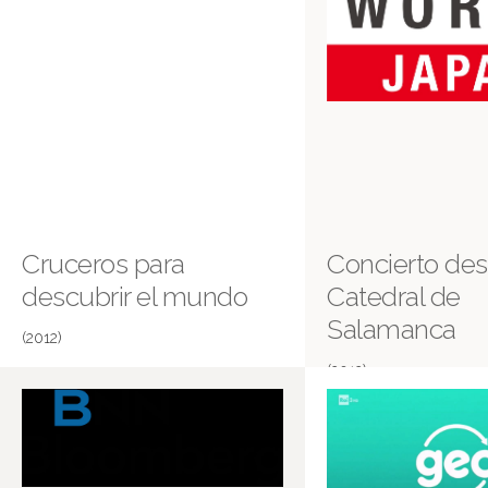
Cruceros para
Concierto des
descubrir el mundo
Catedral de
Salamanca
(2012)
(2012)
Salamanca, Francia
NHK. Japón