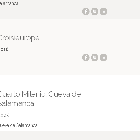
alamanca
Croisieurope
2011)
Cuarto Milenio. Cueva de
Salamanca
2007)
ueva de Salamanca
ás información en IMDB