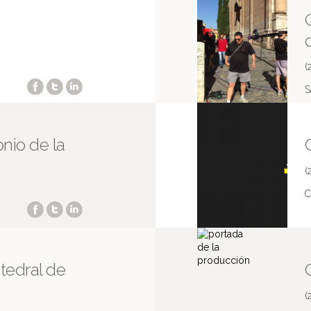
(
S
nio de la
(
C
tedral de
(