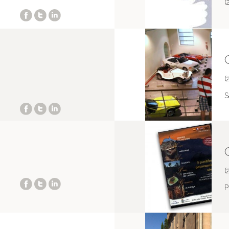
(
(
S
(
P