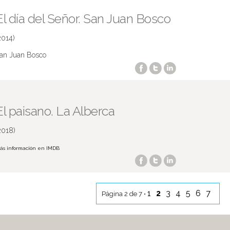
El día del Señor. San Juan Bosco
2014)
an Juan Bosco
El paisano. La Alberca
2018)
ás información en IMDB
1
2
3
4
5
6
7
Página 2 de 7 •