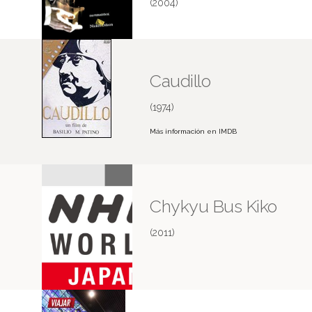
(2004)
Caudillo
(1974)
Más información en IMDB
Chykyu Bus Kiko
(2011)