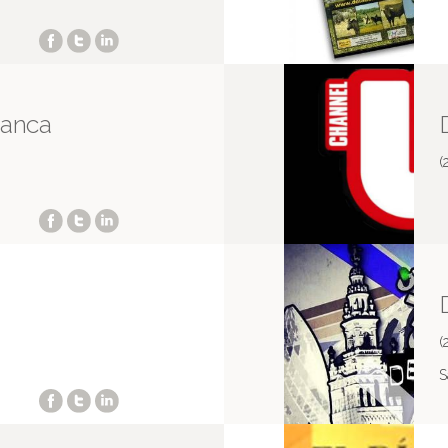
manca
(
(
S