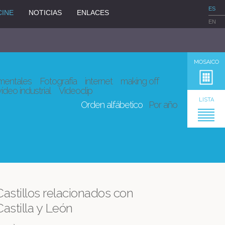
ES
CINE
NOTICIAS
ENLACES
EN
MOSAICO
entales
Fotografía
internet
making off
vídeo industrial
Videoclip
LISTA
Orden alfábetico
Por año
Castillos relacionados con
Castilla y León