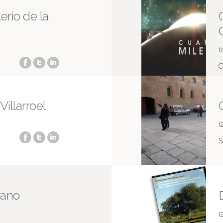
erio de la
(
C
M
Villarroel
(
S
rano
(