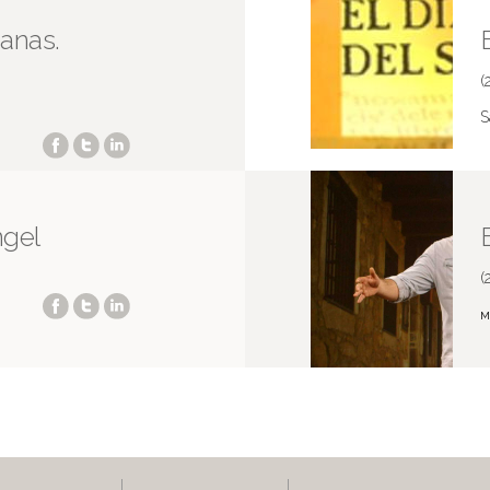
ianas.
(
S
ngel
(
M