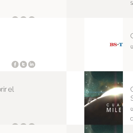
S
(
ir el
(
C
M