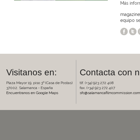
Más info
magazine "
equipo se
Visitanos en:
Contacta con n
Plaza Mayor 19, piso 3º (Casa de Postas)
tlf. (+34) 923 272 408
37002. Salamanca - España
fax. (+34) 923 272 407
Encuentranos en Google Maps
sfc@salamancafilmcommission.co