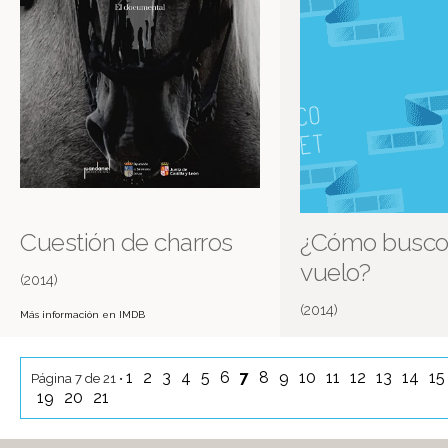
Cuestión de charros
¿Cómo busco 
vuelo?
(2014)
(2014)
Más información en IMDB
Matías Rey
1
2
3
4
5
6
7
8
9
10
11
12
13
14
1
Página 7 de 21 •
19
20
21