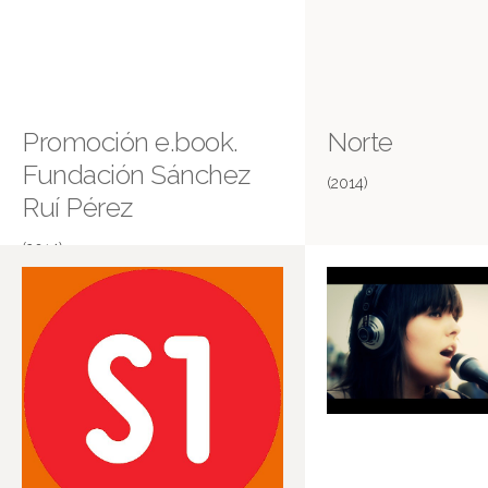
Promoción e.book.
Norte
Fundación Sánchez
(2014)
Ruí Pérez
(2014)