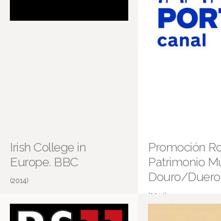
Irish College in
Promoción Ro
Europe. BBC
Patrimonio M
Douro/Duero
(2014)
(2014)