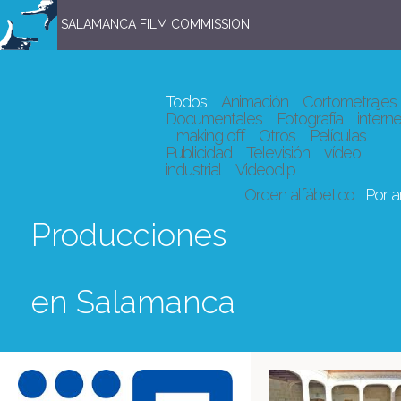
SALAMANCA FILM COMMISSION
Todos
Animación
Cortometrajes
Documentales
Fotografía
interne
making off
Otros
Películas
Publicidad
Televisión
vídeo
industrial
Videoclip
Orden alfábetico
Por 
Producciones
en Salamanca