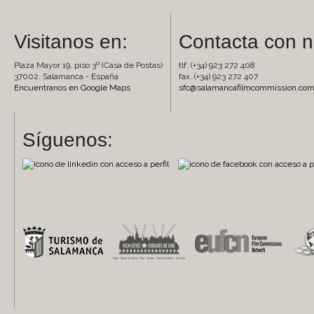
Visitanos en:
Contacta con n
Plaza Mayor 19, piso 3º (Casa de Postas)
tlf. (+34) 923 272 408
37002. Salamanca - España
fax. (+34) 923 272 407
Encuentranos en Google Maps
sfc@salamancafilmcommission.co
Síguenos: