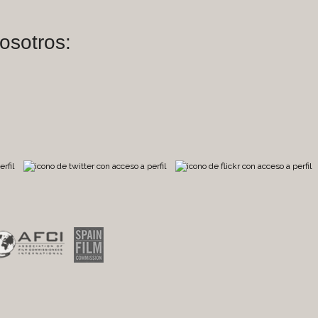
osotros:
m