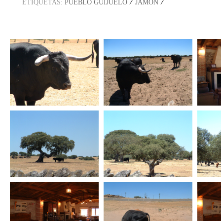
/
/
ETIQUETAS:
PUEBLO GUIJUELO
JAMON