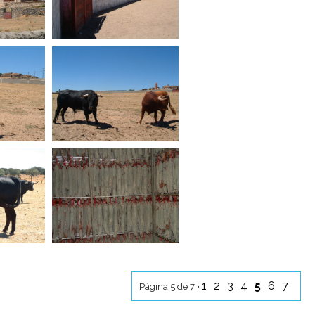
1
2
3
4
5
6
7
Página 5 de 7 •