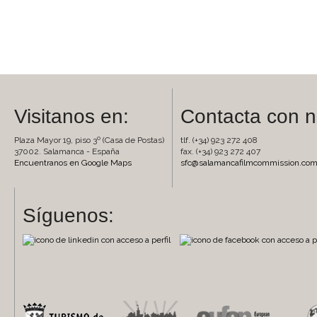
Visitanos en:
Contacta con n
Plaza Mayor 19, piso 3º (Casa de Postas)
tlf. (+34) 923 272 408
37002. Salamanca - España
fax. (+34) 923 272 407
Encuentranos en Google Maps
sfc@salamancafilmcommission.co
Síguenos: