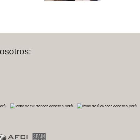
osotros:
m