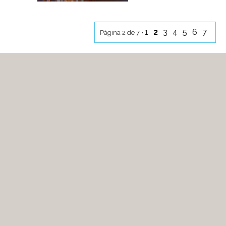
1
2
3
4
5
6
7
Página 2 de 7 •