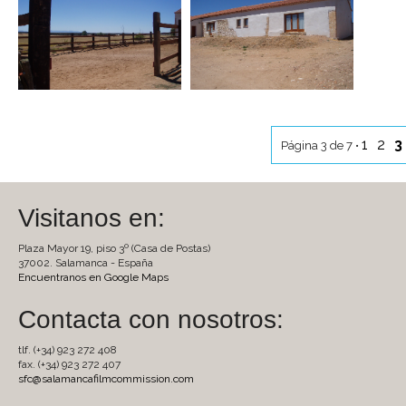
1
2
3
Página 3 de 7 •
Visitanos en:
Plaza Mayor 19, piso 3º (Casa de Postas)
37002. Salamanca - España
Encuentranos en Google Maps
Contacta con nosotros:
tlf. (+34) 923 272 408
fax. (+34) 923 272 407
sfc@salamancafilmcommission.com