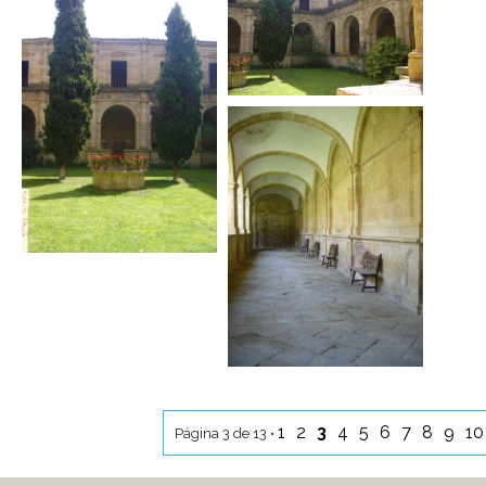
1
2
3
4
5
6
7
8
9
1
Página 3 de 13 •