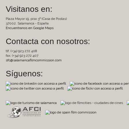
Visitanos en:
Plaza Mayor 19, piso 3º (Casa de Postas)
37002. Salamanca - España
Encuentranos en Google Maps
Contacta con nosotros:
tlf. (+34) 923 272 408
fax. (+34) 923 272 407
sfc@salamancafilmcommission.com
Síguenos: