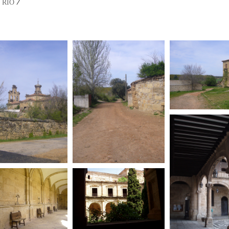
/
 RÍO