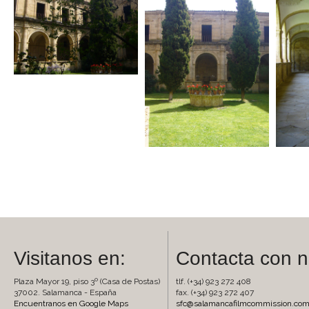
Visitanos en:
Contacta con n
Plaza Mayor 19, piso 3º (Casa de Postas)
tlf. (+34) 923 272 408
37002. Salamanca - España
fax. (+34) 923 272 407
Encuentranos en Google Maps
sfc@salamancafilmcommission.co