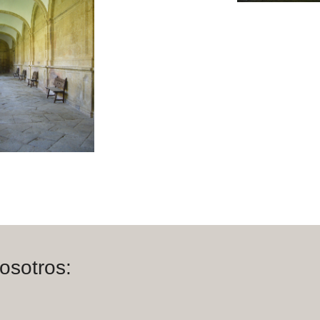
osotros:
m