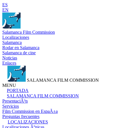
ES
EN
Salamanca Film Commission
Localizaciones
Salamanca
Rodar en Salamanca
Salamanca de cine
Noticias
Enlaces
SALAMANCA FILM COMMISSION
MENU
PORTADA
SALAMANCA FILM COMMISSION
PresentaciÃ³n
Servicios
Film Commission en EspaÃ±a
Preguntas frecuentes
LOCALIZACIONES
Localizaciones Ãºnicas