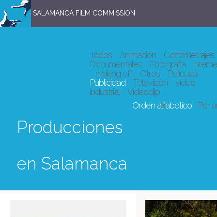
SALAMANCA FILM COMMISSION
Todos
Animación
Cortometrajes
Documentales
Fotografía
interne
making off
Otros
Películas
Publicidad
Televisión
vídeo
industrial
Videoclip
Orden alfábetico
Por 
Producciones
en Salamanca