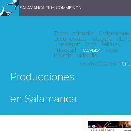
SALAMANCA FILM COMMISSION
Todos
Animación
Cortometrajes
Documentales
Fotografía
interne
making off
Otros
Películas
Publicidad
Televisión
vídeo
industrial
Videoclip
Orden alfábetico
Por 
Producciones
en Salamanca