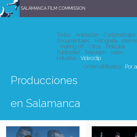
SALAMANCA FILM COMMISSION
Todos
Animación
Cortometrajes
Documentales
Fotografía
interne
making off
Otros
Películas
Publicidad
Televisión
vídeo
industrial
Videoclip
Orden alfábetico
Por 
Producciones
en Salamanca