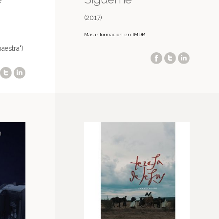
(2017)
Más información en IMDB
aestra")