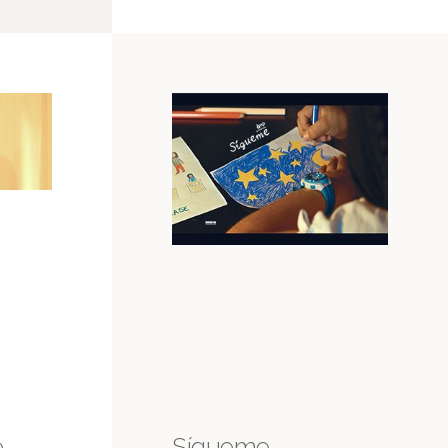
e
Sígueme