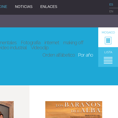
ES
CINE
NOTICIAS
ENLACES
EN
MOSAICO
entales
Fotografía
internet
making off
vídeo industrial
Videoclip
LISTA
Orden alfábetico
Por año