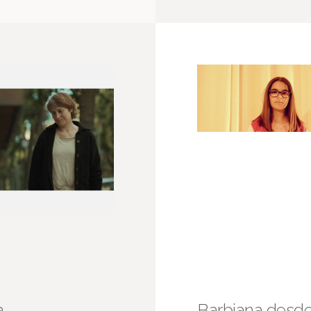
a
Barbiana desd