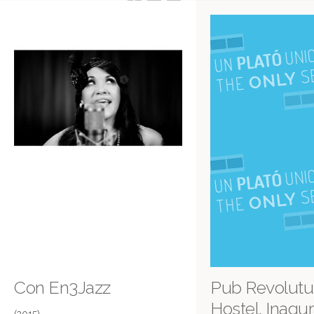
Con En3Jazz
Pub Revolut
Hostel. Inagu