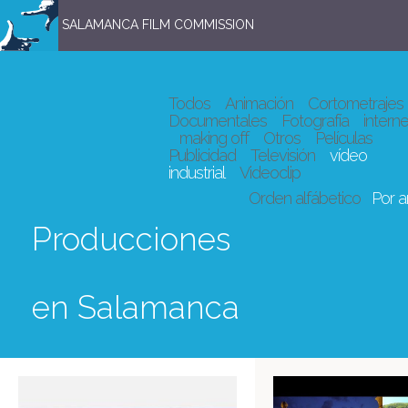
SALAMANCA FILM COMMISSION
Todos
Animación
Cortometrajes
Documentales
Fotografía
interne
making off
Otros
Películas
Publicidad
Televisión
vídeo
industrial
Videoclip
Orden alfábetico
Por 
Producciones
en Salamanca