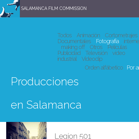
SALAMANCA FILM COMMISSION
Todos
Animación
Cortometrajes
Documentales
Fotografía
interne
making off
Otros
Películas
Publicidad
Televisión
vídeo
industrial
Videoclip
Orden alfábetico
Por 
Producciones
en Salamanca
Legion 501