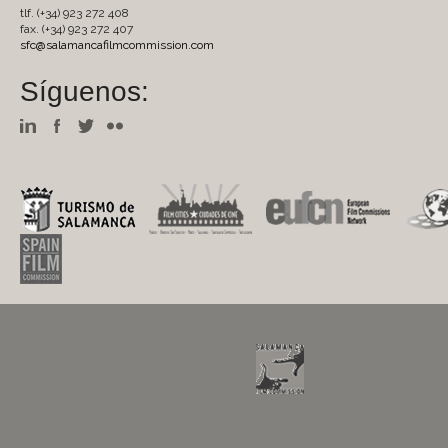
tlf. (+34) 923 272 408
fax. (+34) 923 272 407
sfc@salamancafilmcommission.com
Síguenos: