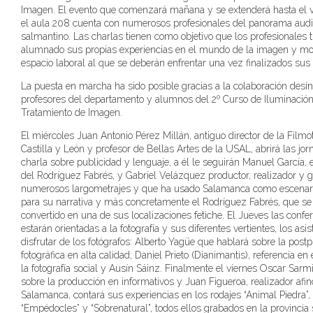
Imagen. El evento que comenzará mañana y se extenderá hasta el v
el aula 208 cuenta con numerosos profesionales del panorama audi
salmantino. Las charlas tienen como objetivo que los profesionales 
alumnado sus propias experiencias en el mundo de la imagen y mos
espacio laboral al que se deberán enfrentar una vez finalizados sus 
La puesta en marcha ha sido posible gracias a la colaboración desi
profesores del departamento y alumnos del 2º Curso de Iluminación
Tratamiento de Imagen.
El miércoles Juan Antonio Pérez Millán, antiguo director de la Filmo
Castilla y León y profesor de Bellas Artes de la USAL, abrirá las jo
charla sobre publicidad y lenguaje, a él le seguirán Manuel García,
del Rodríguez Fabrés, y Gabriel Velázquez productor, realizador y g
numerosos largometrajes y que ha usado Salamanca como escenari
para su narrativa y más concretamente el Rodríguez Fabrés, que se
convertido en una de sus localizaciones fetiche. El Jueves las confe
estarán orientadas a la fotografía y sus diferentes vertientes, los asi
disfrutar de los fotógrafos: Alberto Yagüe que hablará sobre la post
fotográfica en alta calidad; Daniel Prieto (Dianimantis), referencia e
la fotografía social y Ausín Sáinz. Finalmente el viernes Oscar Sarm
sobre la producción en informativos y Juan Figueroa, realizador afi
Salamanca, contará sus experiencias en los rodajes “Animal Piedra”,
“Empédocles” y “Sobrenatural”, todos ellos grabados en la provincia