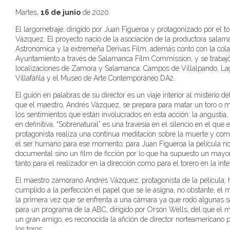
Martes,
16 de junio
de 2020
El largometraje, dirigido por Juan Figueroa y protagonizado por el t
Vázquez. El proyecto nació de la asociación de la productora salam
Astronómica y la extremeña Derivas Film, además contó con la cola
Ayuntamiento a través de Salamanca Film Commission, y se trabajó
localizaciones de Zamora y Salamanca: Campos de Villalpando, L
Villafáfila y el Museo de Arte Contemporáneo DA2.
El guión en palabras de su director es un viaje interior al misterio del
que el maestro, Andrés Vázquez, se prepara para matar un toro o m
los sentimientos que están involucrados en esta acción: la angustia,
en definitiva, “Sobrenatural” es una travesía en el silencio en el que e
protagonista realiza una continua meditación sobre la muerte y com
el ser humano para ese momento; para Juan Figueroa la película n
documental sino un film de ficción por lo que ha supuesto un mayo
tanto para el realizador en la dirección como para el torero en la inte
El maestro zamorano Andrés Vázquez, protagonista de la película,
cumplido a la perfección el papel que se le asigna, no obstante, el 
la primera vez que se enfrenta a una cámara ya que rodó algunas 
para un programa de la ABC, dirigido por Orson Wells, del que el m
un gran amigo, es reconocida la afición de director norteamericano p
los toros.