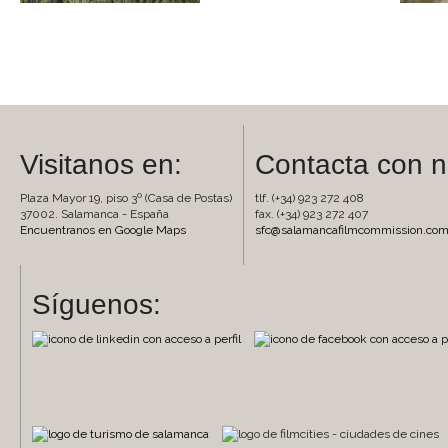
Visitanos en:
Contacta con n
Plaza Mayor 19, piso 3º (Casa de Postas)
tlf. (+34) 923 272 408
37002. Salamanca - España
fax. (+34) 923 272 407
Encuentranos en Google Maps
sfc@salamancafilmcommission.co
Síguenos: