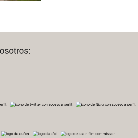
osotros:
m