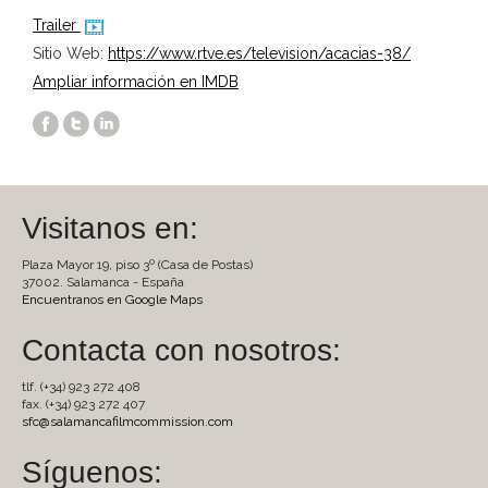
Trailer
Sitio Web:
https://www.rtve.es/television/acacias-38/
Ampliar información en IMDB
Visitanos en:
Plaza Mayor 19, piso 3º (Casa de Postas)
37002. Salamanca - España
Encuentranos en Google Maps
Contacta con nosotros:
tlf. (+34) 923 272 408
fax. (+34) 923 272 407
sfc@salamancafilmcommission.com
Síguenos: