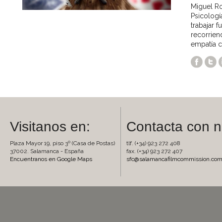
Miguel Ro
Psicologí
trabajar 
recorrien
empatía c
Visitanos en:
Contacta con n
Plaza Mayor 19, piso 3º (Casa de Postas)
tlf. (+34) 923 272 408
37002. Salamanca - España
fax. (+34) 923 272 407
Encuentranos en Google Maps
sfc@salamancafilmcommission.co