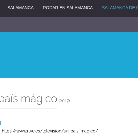
SALAMANCA
RODAR EN SALAMANCA
SALAMANCA DE 
país mágico
(2017)
:
https://www.rtve.es/television/un-pais-magico/