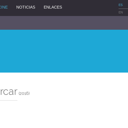
ES
CINE
NOTICIAS
ENLACES
EN
rcar
(2016)