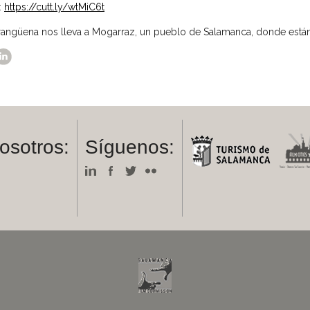
:
https://cutt.ly/wtMiC6t
ngüena nos lleva a Mogarraz, un pueblo de Salamanca, donde están l
osotros:
Síguenos:
m