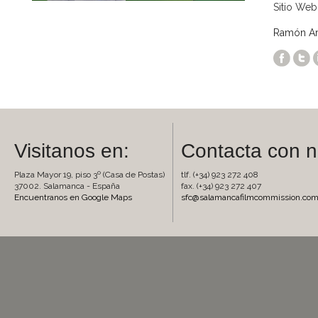
Sitio Web
Ramón Ara
Visitanos en:
Contacta con n
Plaza Mayor 19, piso 3º (Casa de Postas)
tlf. (+34) 923 272 408
37002. Salamanca - España
fax. (+34) 923 272 407
Encuentranos en Google Maps
sfc@salamancafilmcommission.co