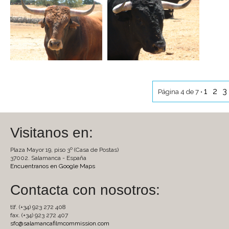
1
2
3
Página 4 de 7 •
Visitanos en:
Plaza Mayor 19, piso 3º (Casa de Postas)
37002. Salamanca - España
Encuentranos en Google Maps
Contacta con nosotros:
tlf. (+34) 923 272 408
fax. (+34) 923 272 407
sfc@salamancafilmcommission.com