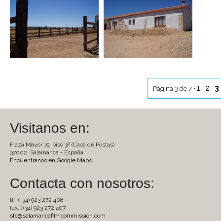
1
2
3
Página 3 de 7 •
Visitanos en:
Plaza Mayor 19, piso 3º (Casa de Postas)
37002. Salamanca - España
Encuentranos en Google Maps
Contacta con nosotros:
tlf. (+34) 923 272 408
fax. (+34) 923 272 407
sfc@salamancafilmcommission.com