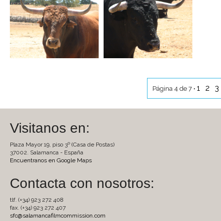
1
2
3
Página 4 de 7 •
Visitanos en:
Plaza Mayor 19, piso 3º (Casa de Postas)
37002. Salamanca - España
Encuentranos en Google Maps
Contacta con nosotros:
tlf. (+34) 923 272 408
fax. (+34) 923 272 407
sfc@salamancafilmcommission.com