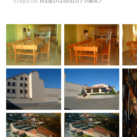
/
/
ETIQUETAS:
PUEBLO GUIJUELO
TOROS