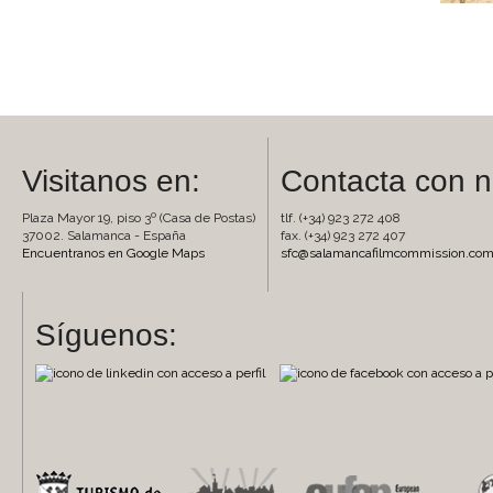
Visitanos en:
Contacta con n
Plaza Mayor 19, piso 3º (Casa de Postas)
tlf. (+34) 923 272 408
37002. Salamanca - España
fax. (+34) 923 272 407
Encuentranos en Google Maps
sfc@salamancafilmcommission.co
Síguenos: