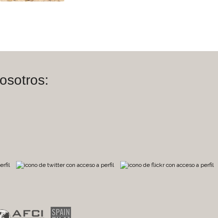
osotros:
m