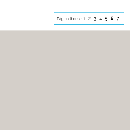
1
2
3
4
5
6
7
Página 6 de 7 •